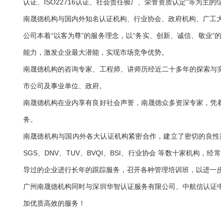
认证、ISO22716认证、社会责任验厂、荣誉资质认定”等为
南晟德机构与国内外知名认证机构、行业协会、政府机构、广工
公司本着“以客为尊”的服务理念，以“务实、创新、诚信、敬业
能力，激发企业最大潜能，实现市场竞争优势。
南晟德机构的咨询专家、工程师、讲师历经近二十多年的探索与
市公司及事业单位、政府。
南晟德机构在业内享有良好社会声誉，南晟德众多资深专家，凭
务。
南晟德机构与国内外各大认证机构紧密合作，建立了密切的良性渠
SGS、DNV、TUV、BVQI、BSI、行业协会 等数十家
导过的企业进行长年的跟踪服务，召开各种管理培训班，以进一
广州南晟德机构同时与深圳华智认证服务有限公司、中航信认证
加优质高效的服务！