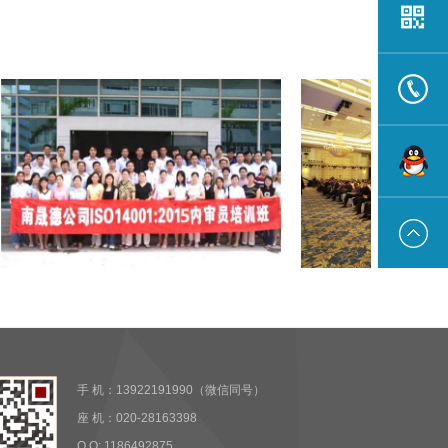
13922191
在线联系
培训班
中国环保产品认证颁奖大会
中国
手 机：13922191990（微信同号）
座 机：020-28163398
Q Q: 1186492875