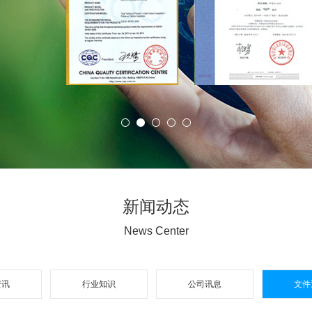
新闻动态
News Center
资讯
行业知识
公司讯息
文件