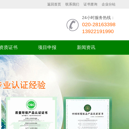
返回首页
联系我们
证书查询
企业分站
24小时服务热线：
020-28163398
13922191990
资质证书
项目申报
新闻资讯