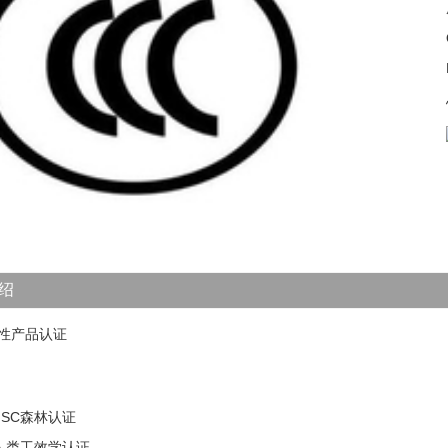
1
2
3
4
5
绍
制性产品认证
FSC森林认证
人类工效学认证