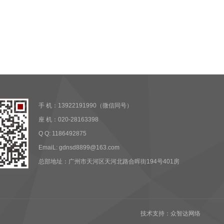
手 机：13922191990（微信同号）
座 机：020-28163398
Q Q: 1186492875
EmaiL: gdnsd8899@163.com
总部地址：广州市天河区天河北路合晖街194号401房
技术支持：众智达网络